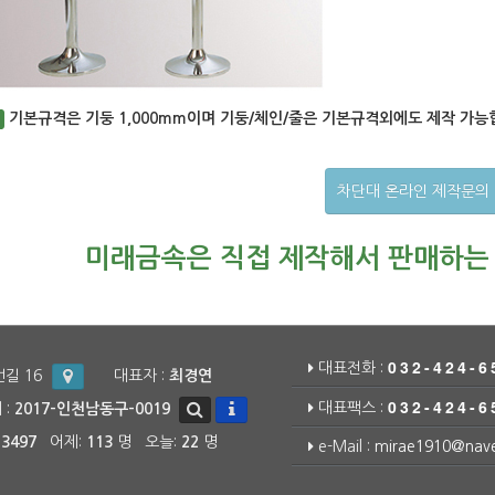
기본규격은 기둥 1,000mm이며 기둥/체인/줄은 기본규격외에도 제작 가능
차단대 온라인 제작문의
미래금속은 직접 제작해서 판매하는
032-424-6
대표전화 :
번길 16
대표자 :
최경연
032-424-6
대표팩스 :
:
2017-인천남동구-0019
13497
어제:
113
명 오늘:
22
명
e-Mail :
mirae1910@nav