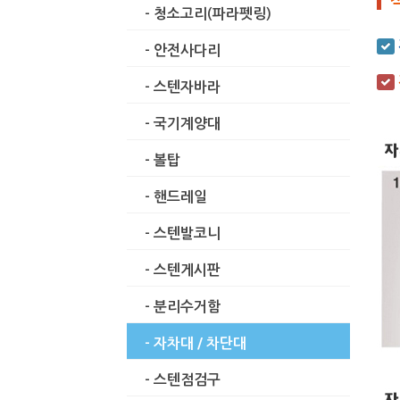
- 청소고리(파라펫링)
- 안전사다리
- 스텐자바라
- 국기계양대
- 볼탑
- 핸드레일
- 스텐발코니
- 스텐게시판
- 분리수거함
- 자차대 / 차단대
- 스텐점검구