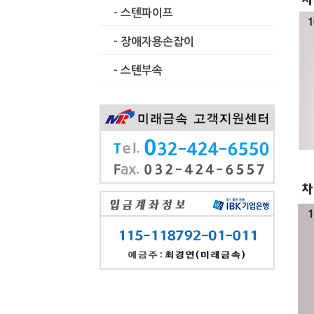
- 스텐파이프
- 장애자용손잡이
- 스텐부속