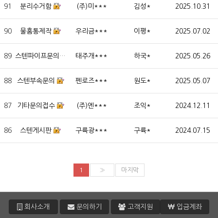
91
분리수거함
(주)미***
김성*
2025.10.31
90
물홈통제작
우리금***
이평*
2025.07.02
89
스텐파이프문의
태주개***
하국*
2025.05.26
88
스텐부속문의
펜로즈***
원도*
2025.05.07
87
기타문의접수
(주)엔***
조익*
2024.12.11
86
스텐게시판
구륙광***
구륙*
2024.07.15
1
»
마지막
회사소개
문의하기
고객지원
입금계좌