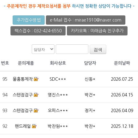
-
주문제작인 경우 제작요청서를 첨부
하시면 정확한 상담이 가능합니다 -
추가접수방법
e-Mail 접수 : mirae1910@naver.com
팩스접수 : 032-424-6550
카카오톡 : 미래금속 친구추가
검색
번호
문의제품
회사상호
담당자
문의날짜
95
물홈통제작
SDC***
신동*
2026.07.25
94
스텐점검구
영진스***
박건*
2026.04.15
93
스텐점검구
오피스***
정지*
2026.04.09
92
핸드레일
박찬원***
박찬*
2025.12.18