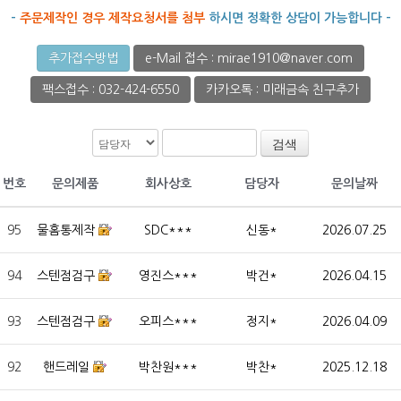
-
주문제작인 경우 제작요청서를 첨부
하시면 정확한 상담이 가능합니다 -
추가접수방법
e-Mail 접수 : mirae1910@naver.com
팩스접수 : 032-424-6550
카카오톡 : 미래금속 친구추가
검색
번호
문의제품
회사상호
담당자
문의날짜
95
물홈통제작
SDC***
신동*
2026.07.25
94
스텐점검구
영진스***
박건*
2026.04.15
93
스텐점검구
오피스***
정지*
2026.04.09
92
핸드레일
박찬원***
박찬*
2025.12.18