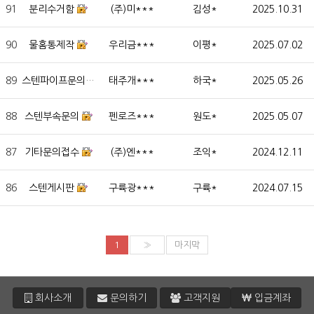
91
분리수거함
(주)미***
김성*
2025.10.31
90
물홈통제작
우리금***
이평*
2025.07.02
89
스텐파이프문의
태주개***
하국*
2025.05.26
88
스텐부속문의
펜로즈***
원도*
2025.05.07
87
기타문의접수
(주)엔***
조익*
2024.12.11
86
스텐게시판
구륙광***
구륙*
2024.07.15
1
»
마지막
회사소개
문의하기
고객지원
입금계좌