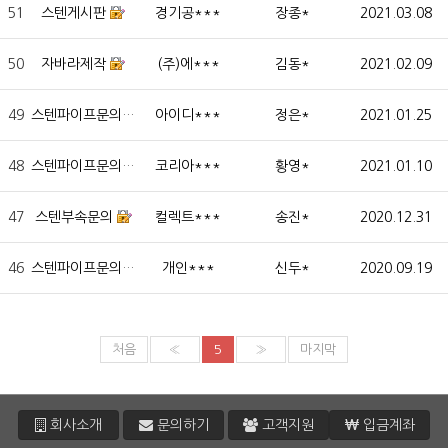
51
스텐게시판
경기공***
장종*
2021.03.08
50
자바라제작
(주)에***
김동*
2021.02.09
49
스텐파이프문의
아이디***
정은*
2021.01.25
48
스텐파이프문의
코리아***
황영*
2021.01.10
47
스텐부속문의
컬렉트***
송진*
2020.12.31
46
스텐파이프문의
개인***
신두*
2020.09.19
처음
«
5
»
마지막
회사소개
문의하기
고객지원
입금계좌