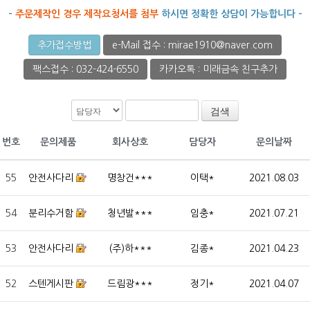
-
주문제작인 경우 제작요청서를 첨부
하시면 정확한 상담이 가능합니다 -
추가접수방법
e-Mail 접수 : mirae1910@naver.com
팩스접수 : 032-424-6550
카카오톡 : 미래금속 친구추가
검색
번호
문의제품
회사상호
담당자
문의날짜
55
안전사다리
명창건***
이택*
2021.08.03
54
분리수거함
청년발***
임충*
2021.07.21
53
안전사다리
(주)하***
김종*
2021.04.23
52
스텐게시판
드림광***
정기*
2021.04.07