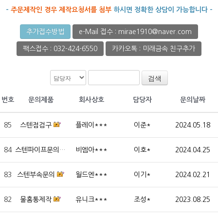
-
주문제작인 경우 제작요청서를 첨부
하시면 정확한 상담이 가능합니다 -
추가접수방법
e-Mail 접수 : mirae1910@naver.com
팩스접수 : 032-424-6550
카카오톡 : 미래금속 친구추가
검색
번호
문의제품
회사상호
담당자
문의날짜
85
스텐점검구
플레이***
이준*
2024.05.18
84
스텐파이프문의
비엠아***
이호*
2024.04.25
83
스텐부속문의
월드엔***
이기*
2024.02.21
82
물홈통제작
유니크***
조성*
2023.08.25