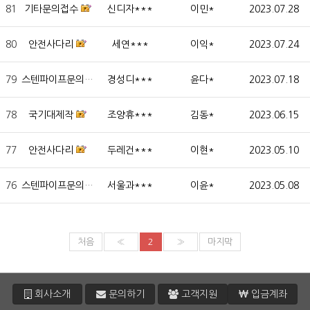
81
기타문의접수
신디자***
이민*
2023.07.28
80
안전사다리
세연***
이익*
2023.07.24
79
스텐파이프문의
경성디***
윤다*
2023.07.18
78
국기대제작
조양휴***
김동*
2023.06.15
77
안전사다리
두레건***
이현*
2023.05.10
76
스텐파이프문의
서울과***
이윤*
2023.05.08
처음
«
2
»
마지막
회사소개
문의하기
고객지원
입금계좌