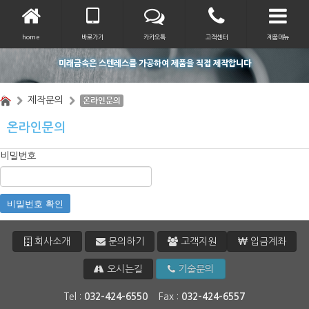
home
바로가기
카카오톡
고객센터
제품메뉴
미래금속은 스텐레스를 가공하여 제품을 직접 제작합니다
제작문의
온라인문의
온라인문의
비밀번호
비밀번호 확인
회사소개
문의하기
고객지원
입금계좌
오시는길
기술문의
Tel :
032-424-6550
Fax :
032-424-6557